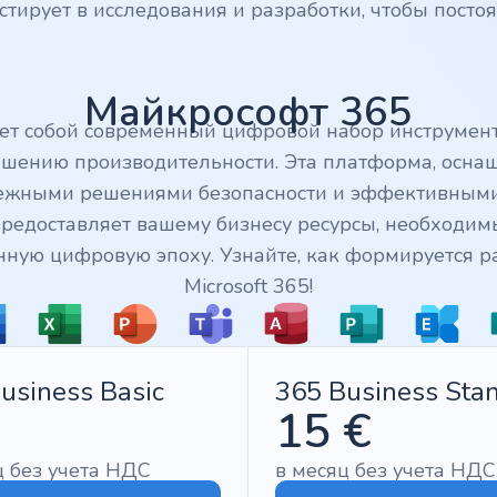
тирует в исследования и разработки, чтобы посто
Майкрософт 365
яет собой современный цифровой набор инструмент
шению производительности. Эта платформа, осн
ежными решениями безопасности и эффективными
предоставляет вашему бизнесу ресурсы, необходи
ную цифровую эпоху. Узнайте, как формируется р
Microsoft 365!
usiness Basic
365 Business Sta
15 €
ц без учета НДС
в месяц без учета НДС