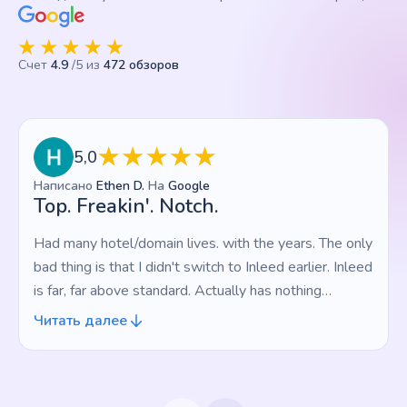
Счет
4.9
/5 из
472 обзоров
5,0
Написано
Ethen D.
На
Google
Top. Freakin'. Notch.
Had many hotel/domain lives. with the years. The only
bad thing is that I didn't switch to Inleed earlier. Inleed
is far, far above standard. Actually has nothing
negative at all, which is a strange feeling. Top.
Читать далее
Freakin'. Notch.