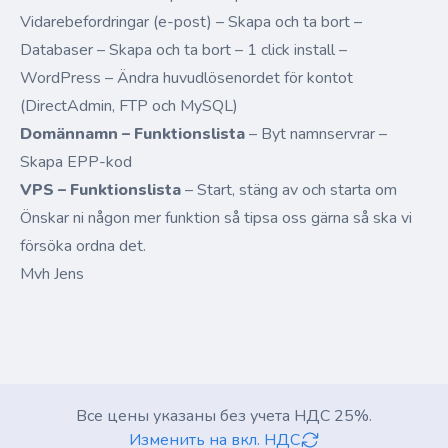
Vidarebefordringar (e-post) – Skapa och ta bort –
Databaser – Skapa och ta bort – 1 click install –
WordPress – Ändra huvudlösenordet för kontot
(DirectAdmin, FTP och MySQL)
Domännamn – Funktionslista
– Byt namnservrar –
Skapa EPP-kod
VPS – Funktionslista
– Start, stäng av och starta om
Önskar ni någon mer funktion så tipsa oss gärna så ska vi
försöka ordna det.
Mvh Jens
Все цены указаны без учета НДС 25%.
Изменить на вкл. НДС