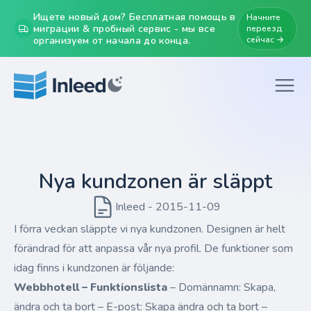
Ищете новый дом? Бесплатная помощь в
Начните
миграции & пробный сервис - мы все
переезд
организуем от начала до конца.
сейчас →
Nya kundzonen är släppt
Inleed - 2015-11-09
I förra veckan släppte vi nya kundzonen. Designen är helt
förändrad för att anpassa vår nya profil. De funktioner som
idag finns i kundzonen är följande:
Webbhotell – Funktionslista
– Domännamn: Skapa,
ändra och ta bort – E-post: Skapa ändra och ta bort –