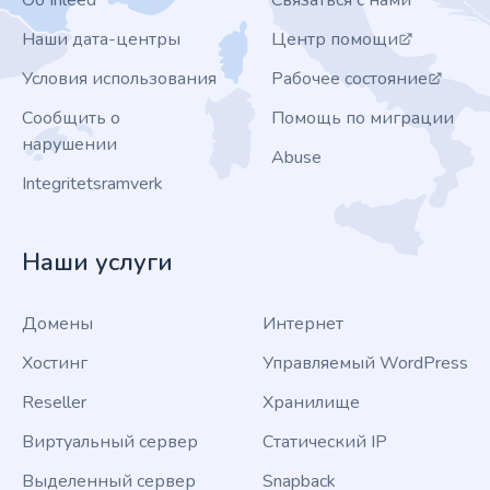
Об Inleed
Связаться с нами
Наши дата-центры
Центр помощи
Условия использования
Рабочее состояние
Сообщить о
Помощь по миграции
нарушении
Abuse
Integritetsramverk
Наши услуги
Домены
Интернет
Хостинг
Управляемый WordPress
Reseller
Хранилище
Виртуальный сервер
Статический IP
Выделенный сервер
Snapback