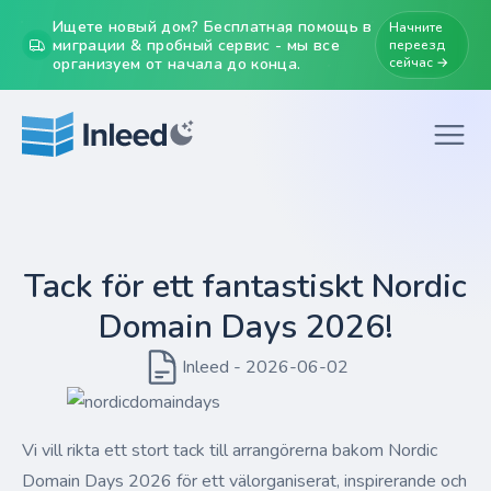
Ищете новый дом? Бесплатная помощь в
Начните
миграции & пробный сервис - мы все
переезд
организуем от начала до конца.
сейчас →
Tack för ett fantastiskt Nordic
Domain Days 2026!
Inleed - 2026-06-02
Vi vill rikta ett stort tack till arrangörerna bakom Nordic
Domain Days 2026 för ett välorganiserat, inspirerande och