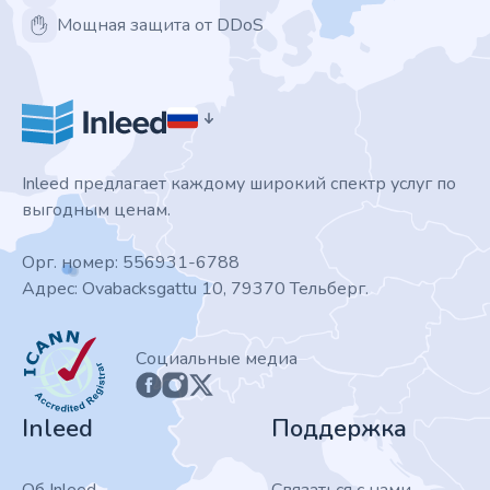
Мощная защита от DDoS
Inleed предлагает каждому широкий спектр услуг по
выгодным ценам.
Орг. номер: 556931-6788
Адрес: Ovabacksgattu 10, 79370 Тельберг.
ICANN
Социальные медиа
Inleed
Поддержка