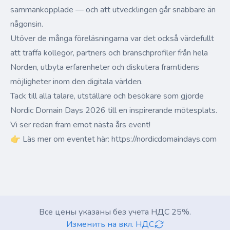
sammankopplade — och att utvecklingen går snabbare än
någonsin.
Utöver de många föreläsningarna var det också värdefullt
att träffa kollegor, partners och branschprofiler från hela
Norden, utbyta erfarenheter och diskutera framtidens
möjligheter inom den digitala världen.
Tack till alla talare, utställare och besökare som gjorde
Nordic Domain Days 2026 till en inspirerande mötesplats.
Vi ser redan fram emot nästa års event!
👉 Läs mer om eventet här: https://nordicdomaindays.com
Все цены указаны без учета НДС 25%.
Изменить на вкл. НДС