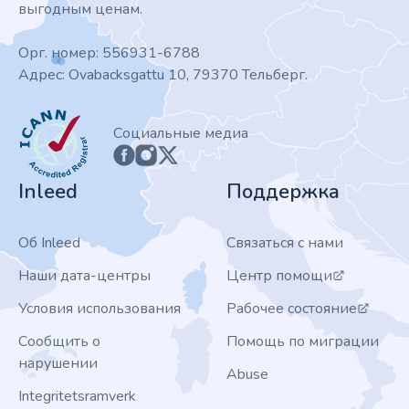
выгодным ценам.
Орг. номер: 556931-6788
Адрес: Ovabacksgattu 10, 79370 Тельберг.
ICANN
Социальные медиа
Inleed
Поддержка
Об Inleed
Связаться с нами
Наши дата-центры
Центр помощи
Условия использования
Рабочее состояние
Сообщить о
Помощь по миграции
нарушении
Abuse
Integritetsramverk