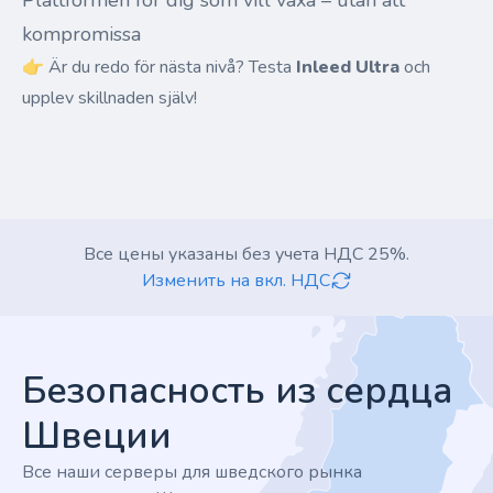
Plattformen för dig som vill växa – utan att
kompromissa
👉 Är du redo för nästa nivå? Testa
Inleed Ultra
och
upplev skillnaden själv!
Все цены указаны без учета НДС 25%.
Изменить на вкл. НДС
Footer
Безопасность из сердца
Швеции
Все наши серверы для шведского рынка