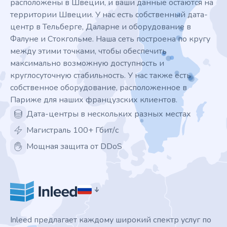
расположены в Швеции, и ваши данные остаются на
территории Швеции. У нас есть собственный дата-
центр в Тельберге, Даларне и оборудование в
Фалуне и Стокгольме. Наша сеть построена по кругу
между этими точками, чтобы обеспечить
максимально возможную доступность и
круглосуточную стабильность. У нас также есть
собственное оборудование, расположенное в
Париже для наших французских клиентов.
Дата-центры в нескольких разных местах
Магистраль 100+ Гбит/с
Мощная защита от DDoS
Inleed предлагает каждому широкий спектр услуг по