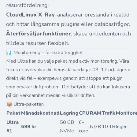
resursfördelning.
CloudLinux X-Ray
: analyserar prestanda i realtid
och hittar långsamma plugins eller databasfrågor.
Återförsäljarfunktioner
: skapa underkonton och
tilldela resurser flexibelt.
📊 Monitorering – för extra trygghet
Med Ultra kan du välja paket med aktiv monitorering. Våra
tekniker övervakar din hemsida vardagar 08–17 och agerar
direkt vid fel – exempelvis genom att stoppa ett plugin
som orsakar driftproblem. Det betyder att du kan fokusera
på din verksamhet medan vi säkrar driften.
📦 Ultra-paketen
Paket
Månadskostnad
Lagring
CPU
RAM
Trafik
Monitore
Ultra
50 GB
6-
699 kr
8 GB
10 TB
Ingen
#1
NVMe
core