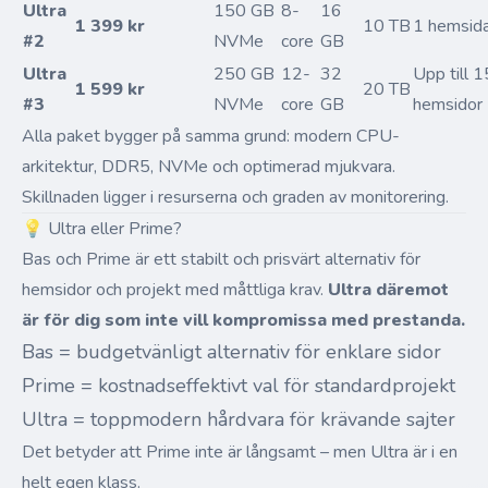
Ultra
150 GB
8-
16
1 399 kr
10 TB
1 hemsid
#2
NVMe
core
GB
Ultra
250 GB
12-
32
Upp till 1
1 599 kr
20 TB
#3
NVMe
core
GB
hemsidor
Alla paket bygger på samma grund: modern CPU-
arkitektur, DDR5, NVMe och optimerad mjukvara.
Skillnaden ligger i resurserna och graden av monitorering.
💡 Ultra eller Prime?
Bas och Prime är ett stabilt och prisvärt alternativ för
hemsidor och projekt med måttliga krav.
Ultra däremot
är för dig som inte vill kompromissa med prestanda.
Bas = budgetvänligt alternativ för enklare sidor
Prime = kostnadseffektivt val för standardprojekt
Ultra = toppmodern hårdvara för krävande sajter
Det betyder att Prime inte är långsamt – men Ultra är i en
helt egen klass.