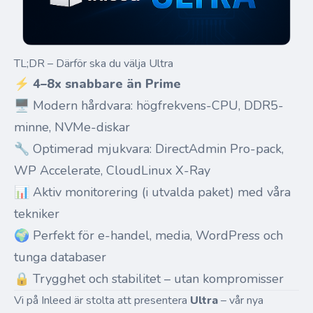
TL;DR – Därför ska du välja Ultra
⚡
4–8x snabbare än Prime
🖥️ Modern hårdvara: högfrekvens-CPU, DDR5-
minne, NVMe-diskar
🔧 Optimerad mjukvara: DirectAdmin Pro-pack,
WP Accelerate, CloudLinux X-Ray
📊 Aktiv monitorering (i utvalda paket) med våra
tekniker
🌍 Perfekt för e-handel, media, WordPress och
tunga databaser
🔒 Trygghet och stabilitet – utan kompromisser
Vi på Inleed är stolta att presentera
Ultra
– vår nya