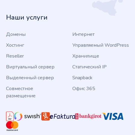
Наши услуги
Домены
Интернет
Хостинг
Управляемый WordPress
Reseller
Хранилище
Виртуальный сервер
Статический IP
Выделенный сервер
Snapback
Совместное
Офис 365
размещение