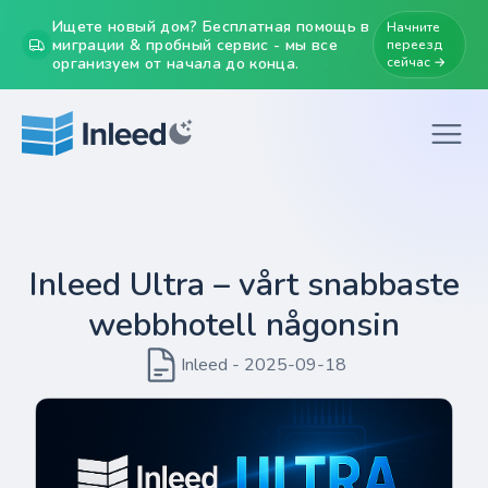
Ищете новый дом? Бесплатная помощь в
Начните
миграции & пробный сервис - мы все
переезд
организуем от начала до конца.
сейчас →
Inleed Ultra – vårt snabbaste
webbhotell någonsin
Inleed - 2025-09-18