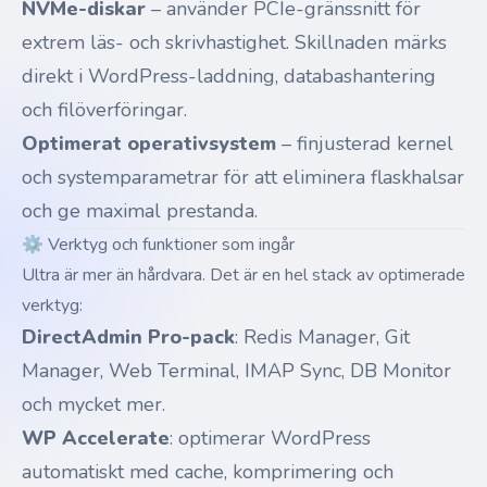
NVMe-diskar
– använder PCIe-gränssnitt för
extrem läs- och skrivhastighet. Skillnaden märks
direkt i WordPress-laddning, databashantering
och filöverföringar.
Optimerat operativsystem
– finjusterad kernel
och systemparametrar för att eliminera flaskhalsar
och ge maximal prestanda.
⚙️ Verktyg och funktioner som ingår
Ultra är mer än hårdvara. Det är en hel stack av optimerade
verktyg:
DirectAdmin Pro-pack
: Redis Manager, Git
Manager, Web Terminal, IMAP Sync, DB Monitor
och mycket mer.
WP Accelerate
: optimerar WordPress
automatiskt med cache, komprimering och