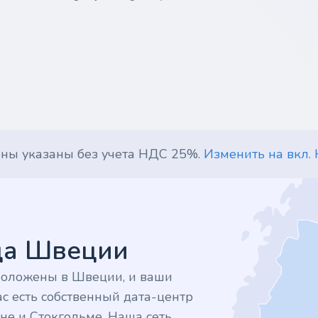
ены указаны без учета НДС 25%.
Изменить на вкл.
дца Швеции
положены в Швеции, и ваши
с есть собственный дата-центр
не и Стокгольме. Наша сеть