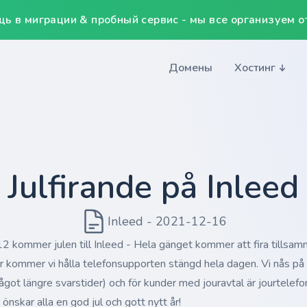
ь в миграции & пробный сервис - мы все организуем от
Домены
Хостинг
Julfirande på Inleed
Inleed - 2021-12-16
 kommer julen till Inleed - Hela gänget kommer att fira tillsam
rr kommer vi hålla telefonsupporten stängd hela dagen. Vi nås p
ågot längre svarstider) och för kunder med jouravtal är jourtelefon
 önskar alla en god jul och gott nytt år!