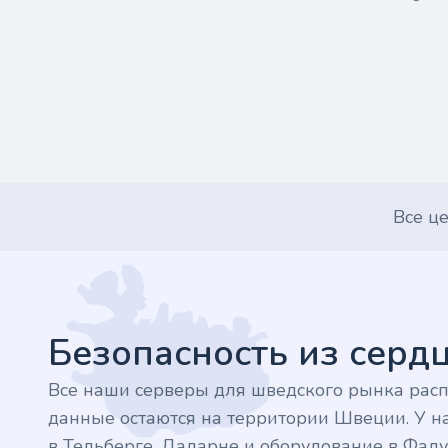
Все ц
Footer
Безопасность из сер
Все наши серверы для шведского рынка рас
данные остаются на территории Швеции. У на
в Тельберге, Даларне и оборудование в Фалу