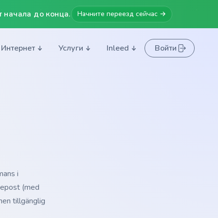
 начала до конца.
Начните переезд сейчас →
Интернет
Услуги
Inleed
Войти
mans i
å epost (med
en tillgänglig