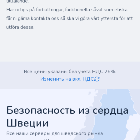
tilltalande.
Har ni tips på förbättringar, funktionella såväl som etiska
får ni gärna kontakta oss så ska vi göra vårt yttersta för att
utföra dessa.
Все цены указаны без учета НДС 25%.
Изменить на вкл. НДС
Footer
Безопасность из сердца
Швеции
Все наши серверы для шведского рынка