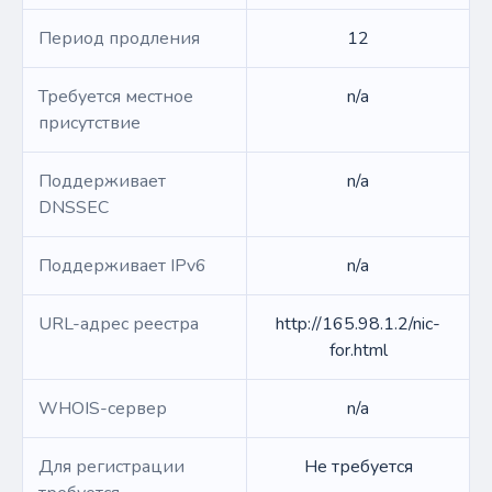
Период продления
12
Требуется местное
n/a
присутствие
Поддерживает
n/a
DNSSEC
Поддерживает IPv6
n/a
URL-адрес реестра
http://165.98.1.2/nic-
for.html
WHOIS-сервер
n/a
Для регистрации
Не требуется