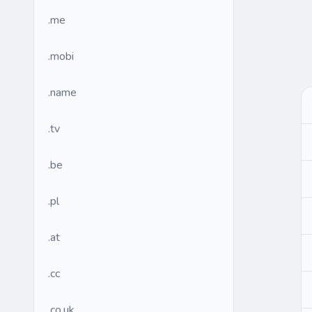
.me
.mobi
.name
.tv
.be
.pl
.at
.cc
.co.uk