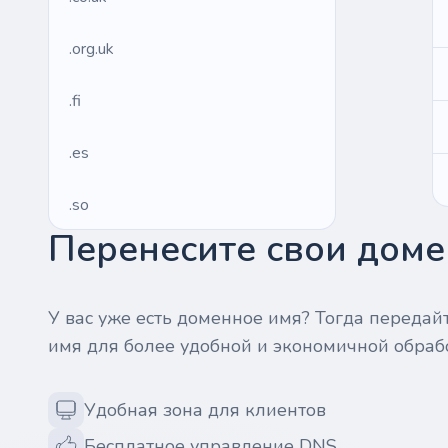
.org.uk
.fi
.es
.so
Перенесите свои домен
.de
.fr
У вас уже есть доменное имя? Тогда передай
имя для более удобной и экономичной обраб
.us
Удобная зона для клиентов
.management
Бесплатное управление DNS