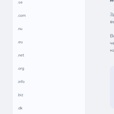
м
.se
З
.com
в
.nu
В
.eu
ч
н
.net
.org
.info
.biz
.dk