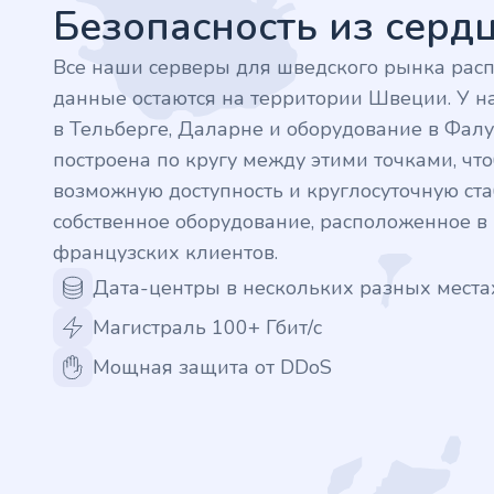
.nl
Безопасность из сер
.rocks
Все наши серверы для шведского рынка рас
данные остаются на территории Швеции. У на
.ua
в Тельберге, Даларне и оборудование в Фалу
построена по кругу между этими точками, ч
.ch
возможную доступность и круглосуточную стаб
собственное оборудование, расположенное 
.ink
французских клиентов.
Дата-центры в нескольких разных места
.email
Магистраль 100+ Гбит/с
.bz
Мощная защита от DDoS
.uk
.design