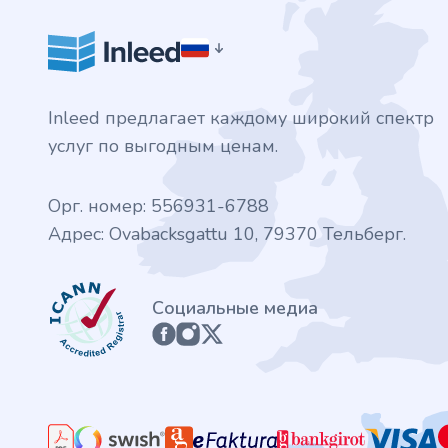
.finance
.tennis
Inleed предлагает каждому широкий спектр
.in
услуг по выгодным ценам.
.shop
Орг. номер: 556931-6788
Адрес: Ovabacksgattu 10, 79370 Тельберг.
.tips
.cn
ICANN
Социальные медиа
.re
.games
.it