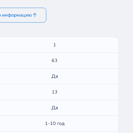
ю информацию
1
63
Да
13
Да
1-10 год