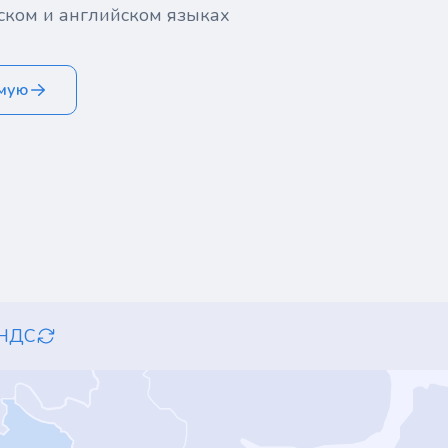
ском и английском языках
ямую
 НДС