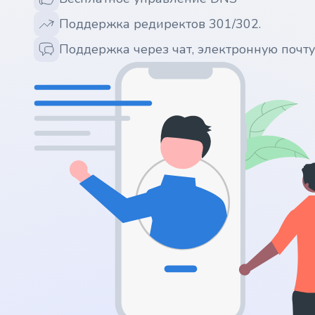
.ws
Поддержка редиректов 301/302.
.ai
Поддержка через чат, электронную почт
.space
.website
.io
.ru
.vc
.gr
.network