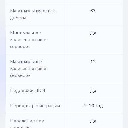
Максимальная длина
63
домена
Минимальное
Да
количество name-
серверов
Максимальное
13
количество name-
серверов
Поддержка IDN
Да
Периоды регистрации
1-10 год
Продление при
Да
передаче