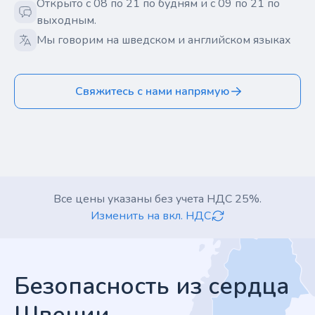
Открыто с 08 по 21 по будням и с 09 по 21 по
выходным.
Мы говорим на шведском и английском языках
Свяжитесь с нами напрямую
Все цены указаны без учета НДС 25%.
Изменить на вкл. НДС
Footer
Безопасность из сердца