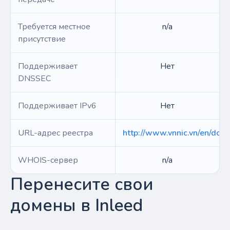
Требуется местное
n/a
присутствие
Поддерживает
Нет
DNSSEC
Поддерживает IPv6
Нет
URL-адрес реестра
http://www.vnnic.vn/en/dom
WHOIS-сервер
n/a
Перенесите свои
домены в Inleed