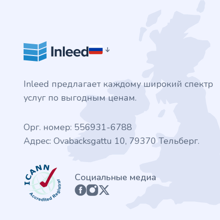
.finance
.tennis
.in
Inleed предлагает каждому широкий спектр
.shop
услуг по выгодным ценам.
.tips
Орг. номер: 556931-6788
.cn
Адрес: Ovabacksgattu 10, 79370 Тельберг.
.re
ICANN
Социальные медиа
.games
.it