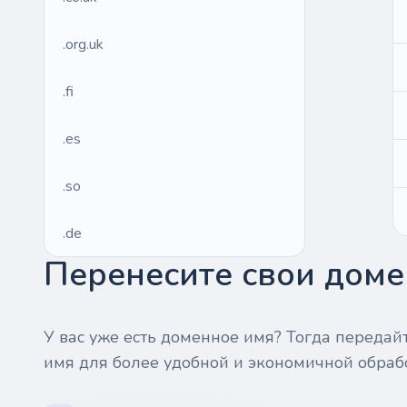
.org.uk
.fi
.es
.so
.de
Перенесите свои домен
.fr
.us
У вас уже есть доменное имя? Тогда передай
имя для более удобной и экономичной обраб
.management