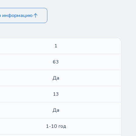
ю информацию
1
63
Да
13
Да
1-10 год