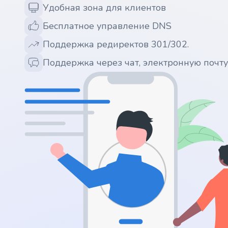
Удобная зона для клиентов
.ws
Бесплатное управление DNS
.ai
Поддержка редиректов 301/302.
.space
Поддержка через чат, электронную почт
.website
.io
.ru
.vc
.gr
.network