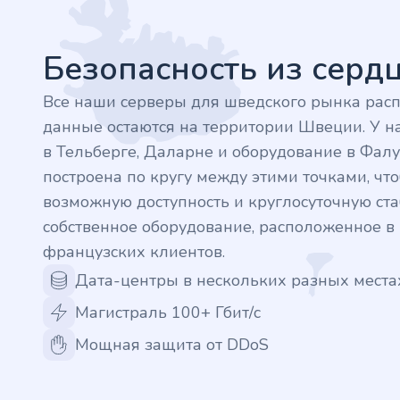
.nl
.rocks
Безопасность из сер
.ua
Все наши серверы для шведского рынка рас
данные остаются на территории Швеции. У на
.ch
в Тельберге, Даларне и оборудование в Фалу
построена по кругу между этими точками, ч
.ink
возможную доступность и круглосуточную стаб
собственное оборудование, расположенное 
.email
французских клиентов.
Дата-центры в нескольких разных места
.bz
Магистраль 100+ Гбит/с
.uk
Мощная защита от DDoS
.design