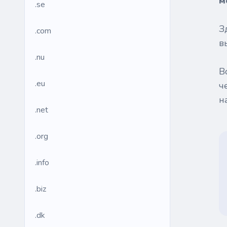
м
.se
З
.com
в
.nu
В
.eu
ч
н
.net
.org
.info
.biz
.dk