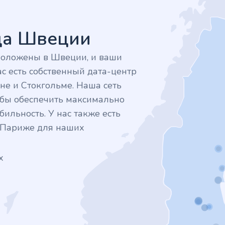
дца Швеции
положены в Швеции, и ваши
с есть собственный дата-центр
не и Стокгольме. Наша сеть
тобы обеспечить максимально
ильность. У нас также есть
в Париже для наших
х