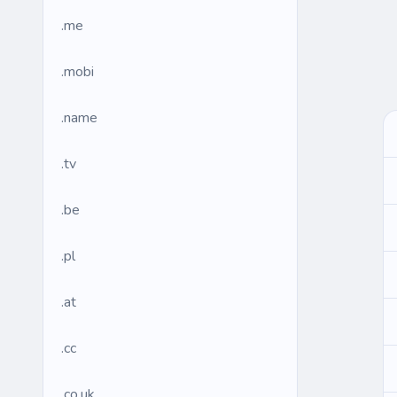
.me
.mobi
.name
.tv
.be
.pl
.at
.cc
.co.uk