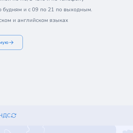
о будням и с 09 по 21 по выходным.
ском и английском языках
ямую
 НДС