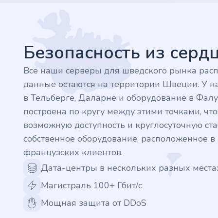
Footer
.finance
.tennis
Безопасность из сер
.in
Все наши серверы для шведского рынка рас
данные остаются на территории Швеции. У на
.shop
в Тельберге, Даларне и оборудование в Фалу
построена по кругу между этими точками, ч
.tips
возможную доступность и круглосуточную стаб
собственное оборудование, расположенное 
.cn
французских клиентов.
.re
Дата-центры в нескольких разных места
Магистраль 100+ Гбит/с
.games
Мощная защита от DDoS
.it