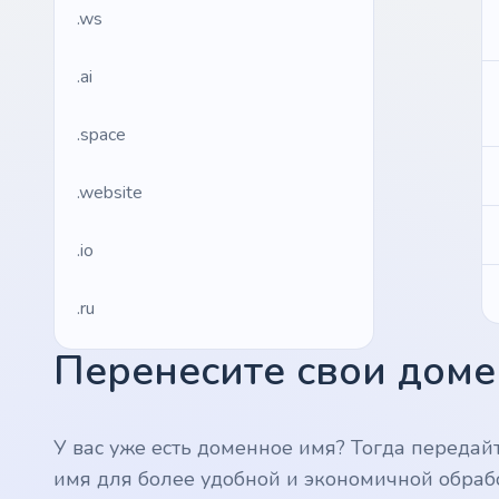
.ws
.ai
.space
.website
.io
.ru
Перенесите свои домен
.vc
.gr
У вас уже есть доменное имя? Тогда передай
имя для более удобной и экономичной обраб
.network