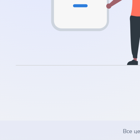
.nl
.rocks
.ua
.ch
.ink
.email
.bz
.uk
Все ц
.design