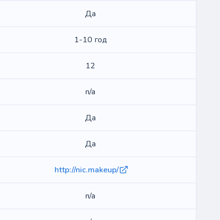
Да
1-10 год
12
n/a
Да
Да
http://nic.makeup/
n/a