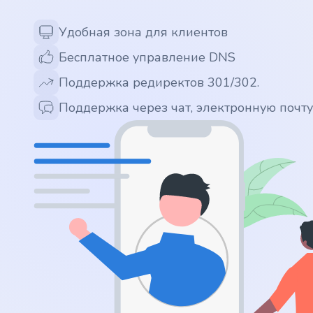
.app
Удобная зона для клиентов
Бесплатное управление DNS
.zone
Поддержка редиректов 301/302.
.co
Поддержка через чат, электронную почт
.no
.site
.art
.online
.cloud