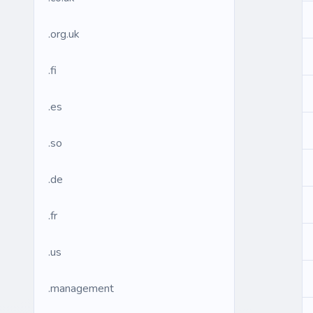
.org.uk
.fi
.es
.so
.de
.fr
.us
.management