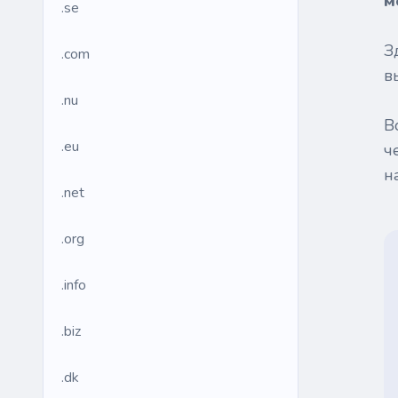
м
.se
З
.com
в
.nu
В
.eu
ч
н
.net
.org
.info
.biz
.dk