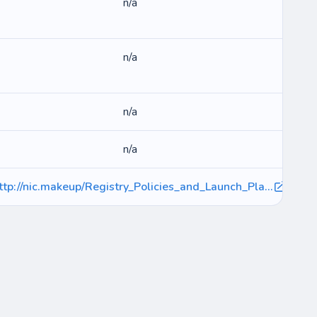
n/a
n/a
n/a
n/a
ttp://nic.makeup/Registry_Policies_and_Launch_Pla...