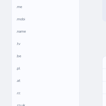
.me
.mobi
.name
.tv
.be
.pl
.at
.cc
.co.uk