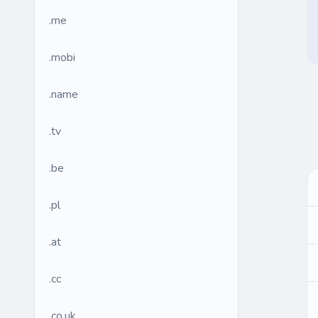
.me
.mobi
.name
.tv
.be
.pl
.at
.cc
.co.uk