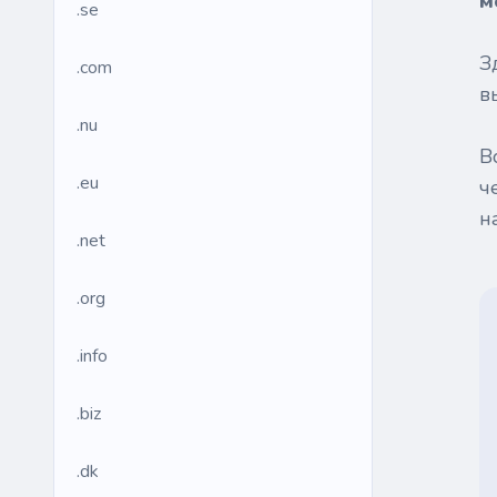
м
.se
З
.com
в
.nu
В
.eu
ч
н
.net
.org
.info
.biz
.dk