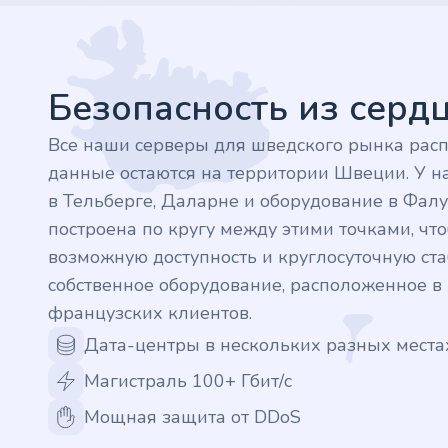
Footer
.finance
.tennis
Безопасность из сер
.in
Все наши серверы для шведского рынка рас
данные остаются на территории Швеции. У на
.shop
в Тельберге, Даларне и оборудование в Фалу
построена по кругу между этими точками, ч
.tips
возможную доступность и круглосуточную стаб
собственное оборудование, расположенное 
.cn
французских клиентов.
.re
Дата-центры в нескольких разных места
Магистраль 100+ Гбит/с
.games
Мощная защита от DDoS
.it