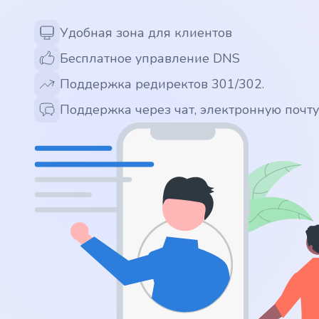
.app
Удобная зона для клиентов
Бесплатное управление DNS
.zone
Поддержка редиректов 301/302.
.co
Поддержка через чат, электронную почт
.no
.site
.art
.online
.cloud