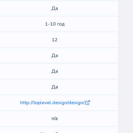
Да
1-10 год
12
Да
Да
Да
http://toplevel.design/design/
n/a