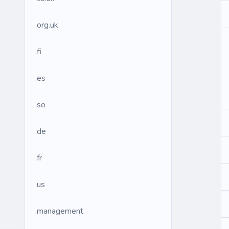
.org.uk
.fi
.es
.so
.de
.fr
.us
.management