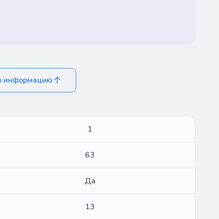
ю информацию
1
63
Да
13