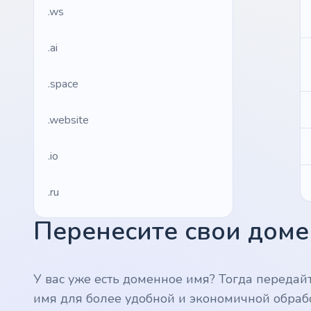
.ws
.ai
.space
.website
.io
.ru
Перенесите свои домен
.vc
.gr
У вас уже есть доменное имя? Тогда передай
имя для более удобной и экономичной обраб
.network