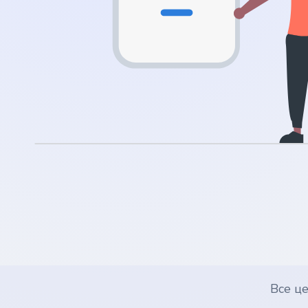
.nl
.rocks
.ua
.ch
.ink
.email
.bz
.uk
Все ц
.design