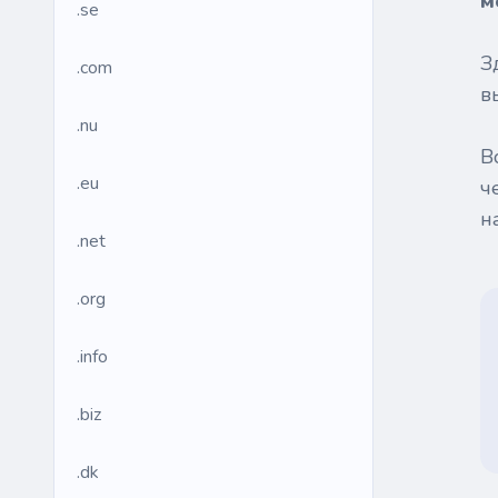
м
.se
З
.com
в
.nu
В
.eu
ч
н
.net
.org
.info
.biz
.dk