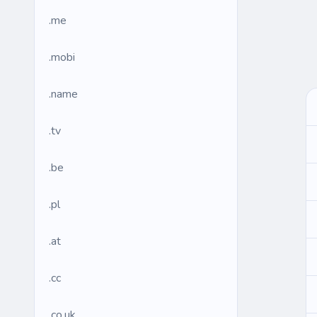
.me
.mobi
.name
.tv
.be
.pl
.at
.cc
.co.uk