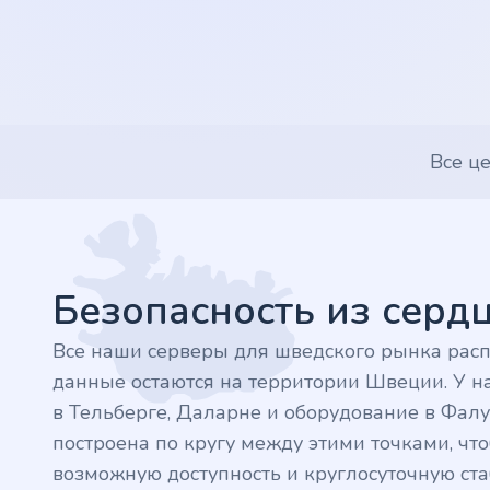
.nl
.rocks
.ua
Все ц
.ch
Footer
.ink
.email
Безопасность из сер
.bz
Все наши серверы для шведского рынка рас
данные остаются на территории Швеции. У на
.uk
в Тельберге, Даларне и оборудование в Фалу
построена по кругу между этими точками, ч
.design
возможную доступность и круглосуточную стаб