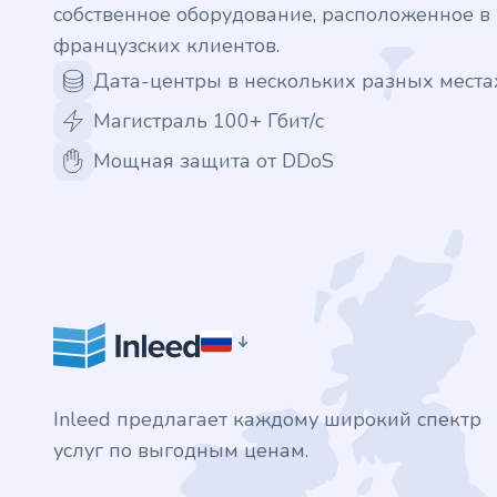
собственное оборудование, расположенное 
.finance
французских клиентов.
Дата-центры в нескольких разных места
.tennis
Магистраль 100+ Гбит/с
.in
Мощная защита от DDoS
.shop
.tips
.cn
.re
Inleed предлагает каждому широкий спектр
.games
услуг по выгодным ценам.
.it