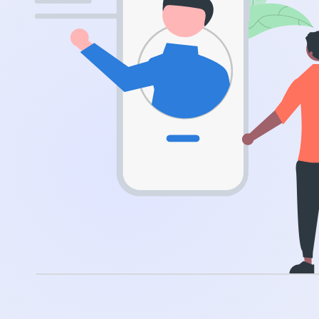
.app
.zone
.co
.no
.site
.art
.online
.cloud