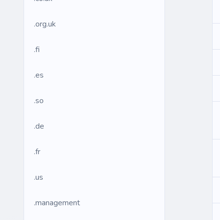
.org.uk
.fi
.es
.so
.de
.fr
.us
.management