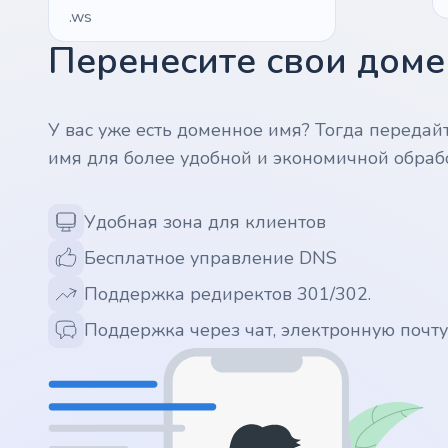
.ws
Перенесите свои домен
.ai
.space
У вас уже есть доменное имя? Тогда передай
имя для более удобной и экономичной обраб
.website
Удобная зона для клиентов
.io
Бесплатное управление DNS
.ru
Поддержка редиректов 301/302.
.vc
Поддержка через чат, электронную почт
.gr
.network