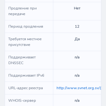
Продление при
Нет
передаче
Период продления
12
Требуется местное
Да
присутствие
Поддерживает
n/a
DNSSEC
Поддерживает IPv6
n/a
URL-адрес реестра
http://www.svnet.org.sv/
WHOIS-сервер
n/a