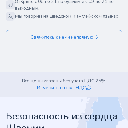
Открыто с 08 по 21 по будням и с 09 по 21 по
выходным.
Мы говорим на шведском и английском языках
Свяжитесь с нами напрямую
Все цены указаны без учета НДС 25%.
Изменить на вкл. НДС
Footer
Безопасность из сердца