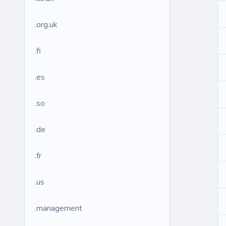
.org.uk
.fi
.es
.so
.de
.fr
.us
.management