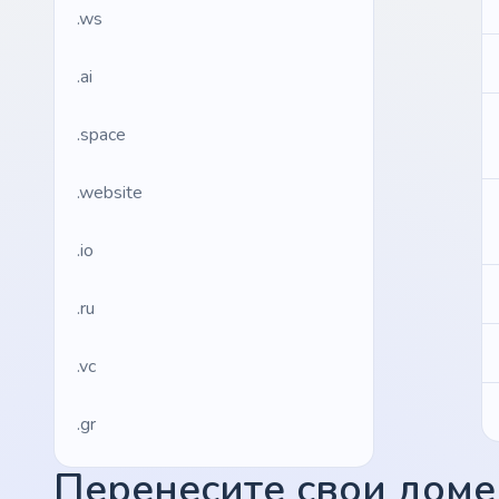
.ws
.ai
.space
.website
.io
.ru
.vc
.gr
Перенесите свои домен
.network