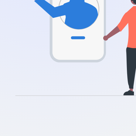
.nl
.rocks
.ua
.ch
.ink
.email
.bz
.uk
.design