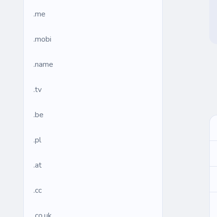
.me
.mobi
.name
.tv
.be
.pl
.at
.cc
.co.uk