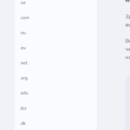
м
.se
З
.com
в
.nu
В
.eu
ч
н
.net
.org
.info
.biz
.dk