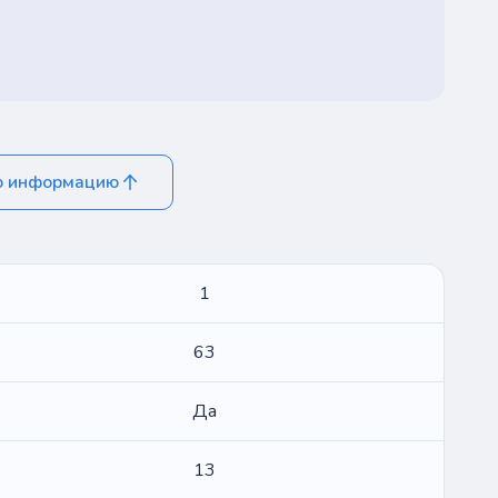
ю информацию
1
63
Да
13