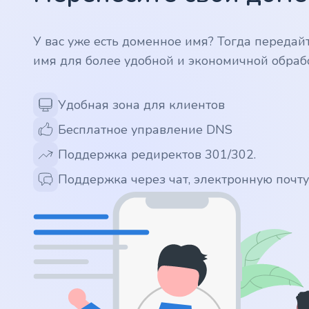
.app
У вас уже есть доменное имя? Тогда передай
имя для более удобной и экономичной обраб
.zone
.co
Удобная зона для клиентов
Бесплатное управление DNS
.no
Поддержка редиректов 301/302.
.site
Поддержка через чат, электронную почт
.art
.online
.cloud