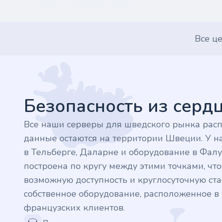
.finance
Все ц
.tennis
Footer
.in
.shop
Безопасность из сер
.tips
Все наши серверы для шведского рынка рас
данные остаются на территории Швеции. У на
.cn
в Тельберге, Даларне и оборудование в Фалу
построена по кругу между этими точками, ч
.re
возможную доступность и круглосуточную стаб
.games
собственное оборудование, расположенное 
французских клиентов.
.it