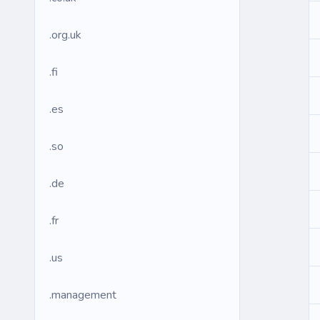
.org.uk
.fi
.es
.so
.de
.fr
.us
.management