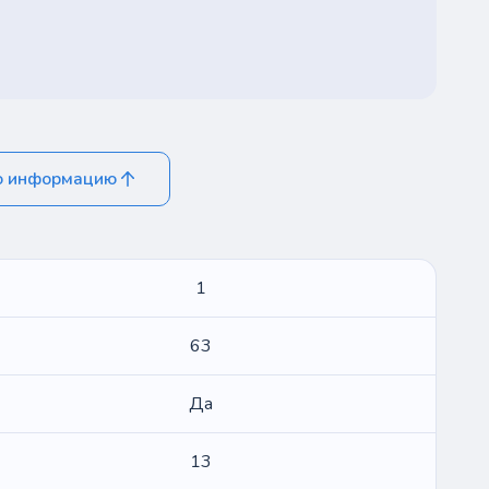
ю информацию
1
63
Да
13