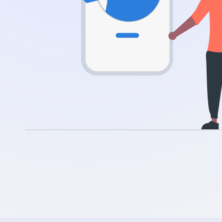
.nl
.rocks
.ua
.ch
.ink
.email
.bz
.uk
.design