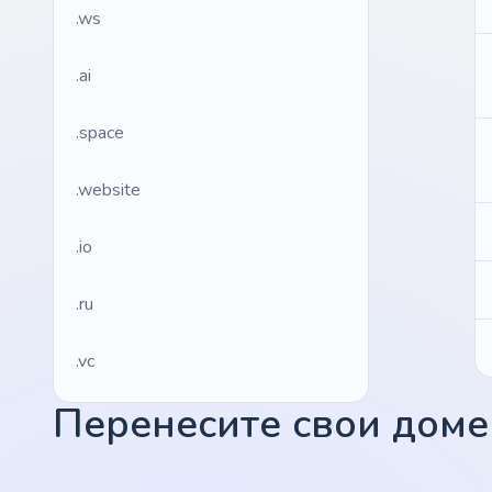
.ws
.ai
.space
.website
.io
.ru
.vc
Перенесите свои домен
.gr
.network