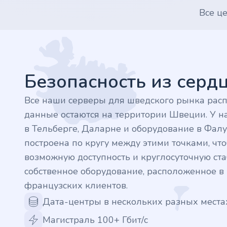
Все ц
.finance
Footer
.tennis
.in
Безопасность из сер
.shop
Все наши серверы для шведского рынка рас
данные остаются на территории Швеции. У на
.tips
в Тельберге, Даларне и оборудование в Фалу
построена по кругу между этими точками, ч
.cn
возможную доступность и круглосуточную стаб
собственное оборудование, расположенное 
.re
французских клиентов.
.games
Дата-центры в нескольких разных места
Магистраль 100+ Гбит/с
.it