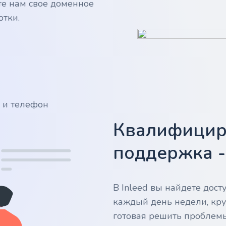
те нам свое доменное
отки.
у и телефон
Квалифицир
поддержка 
В Inleed вы найдете дос
каждый день недели, кру
готовая решить проблем