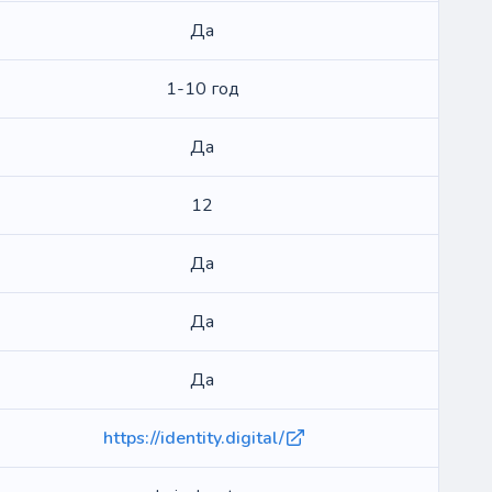
Да
1-10 год
Да
12
Да
Да
Да
https://identity.digital/