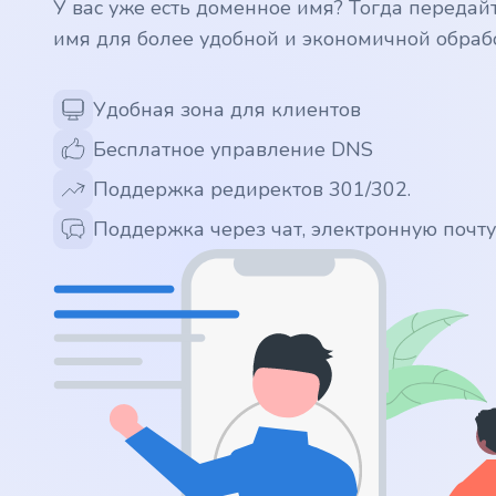
У вас уже есть доменное имя? Тогда передай
имя для более удобной и экономичной обраб
.app
.zone
Удобная зона для клиентов
Бесплатное управление DNS
.co
Поддержка редиректов 301/302.
.no
Поддержка через чат, электронную почт
.site
.art
.online
.cloud