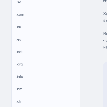
м
.se
З
.com
в
.nu
В
.eu
ч
н
.net
.org
.info
.biz
.dk