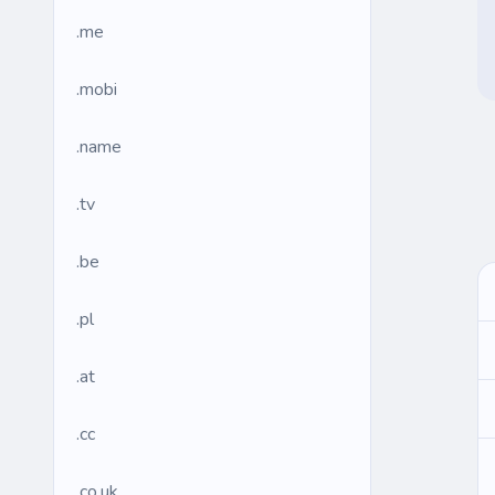
.me
.mobi
.name
.tv
.be
.pl
.at
.cc
.co.uk