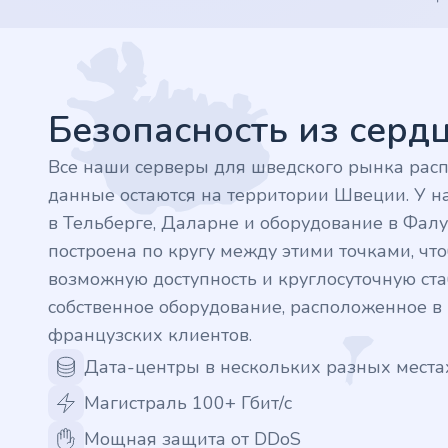
.nl
Footer
.rocks
.ua
Безопасность из сер
.ch
Все наши серверы для шведского рынка рас
данные остаются на территории Швеции. У на
.ink
в Тельберге, Даларне и оборудование в Фалу
построена по кругу между этими точками, ч
.email
возможную доступность и круглосуточную стаб
собственное оборудование, расположенное 
.bz
французских клиентов.
Дата-центры в нескольких разных места
.uk
Магистраль 100+ Гбит/с
.design
Мощная защита от DDoS