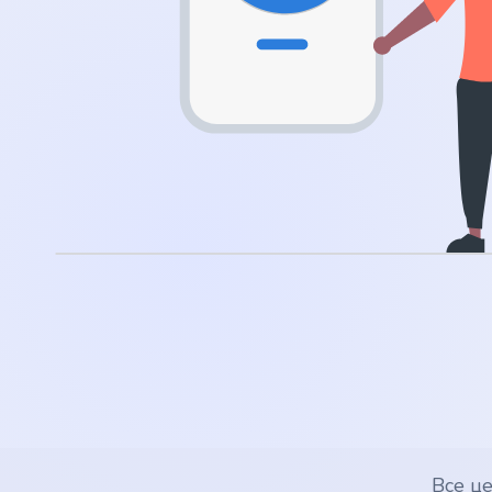
.app
.zone
.co
.no
.site
.art
.online
.cloud
Все ц