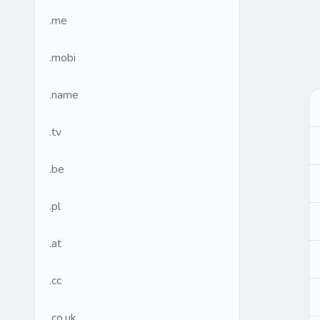
.me
.mobi
.name
.tv
.be
.pl
.at
.cc
.co.uk