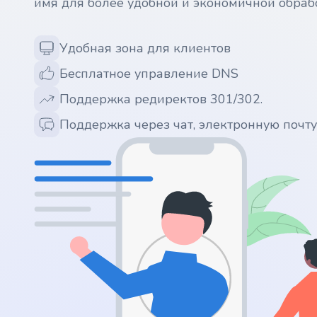
имя для более удобной и экономичной обраб
.ws
Удобная зона для клиентов
.ai
Бесплатное управление DNS
.space
Поддержка редиректов 301/302.
.website
Поддержка через чат, электронную почт
.io
.ru
.vc
.gr
.network