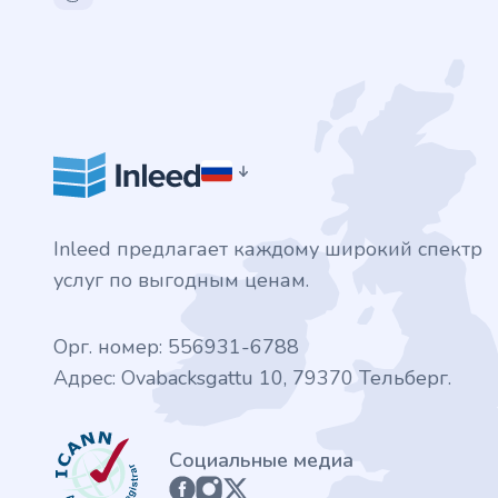
.finance
.tennis
.in
.shop
Inleed предлагает каждому широкий спектр
.tips
услуг по выгодным ценам.
.cn
Орг. номер: 556931-6788
.re
Адрес: Ovabacksgattu 10, 79370 Тельберг.
.games
ICANN
Социальные медиа
.it