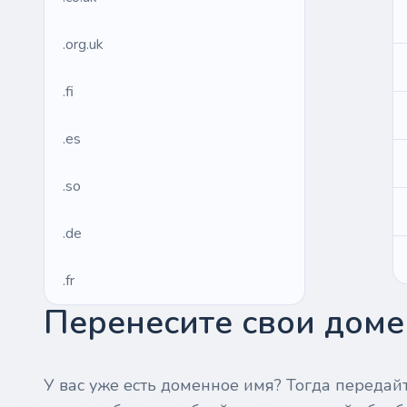
.org.uk
.fi
.es
.so
.de
.fr
Перенесите свои домен
.us
.management
У вас уже есть доменное имя? Тогда передай