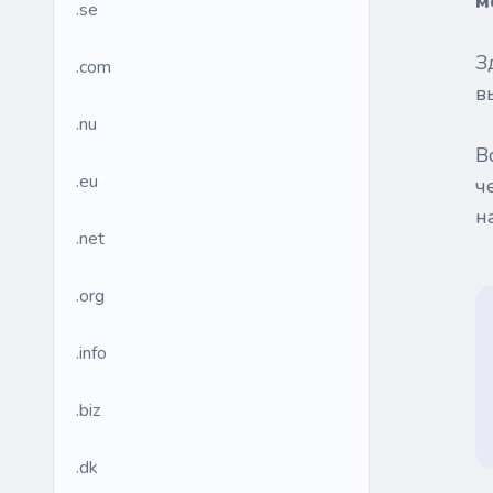
м
.se
З
.com
в
.nu
В
.eu
ч
н
.net
.org
.info
.biz
.dk