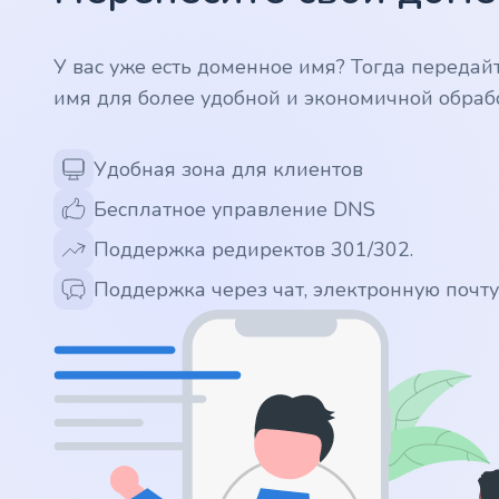
.app
У вас уже есть доменное имя? Тогда передай
имя для более удобной и экономичной обраб
.zone
.co
Удобная зона для клиентов
Бесплатное управление DNS
.no
Поддержка редиректов 301/302.
.site
Поддержка через чат, электронную почт
.art
.online
.cloud