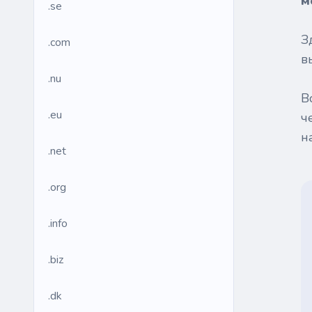
м
.se
З
.com
в
.nu
В
.eu
ч
н
.net
.org
.info
.biz
.dk