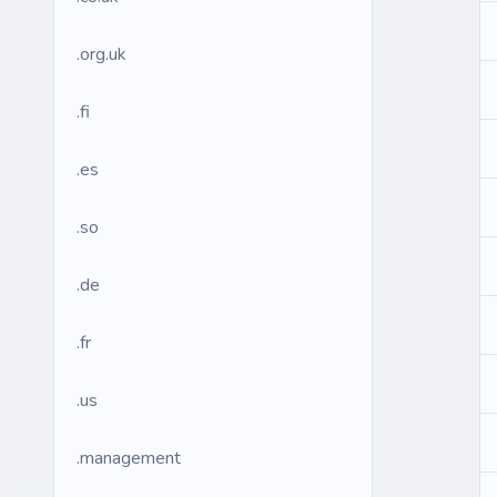
.org.uk
.fi
.es
.so
.de
.fr
.us
.management