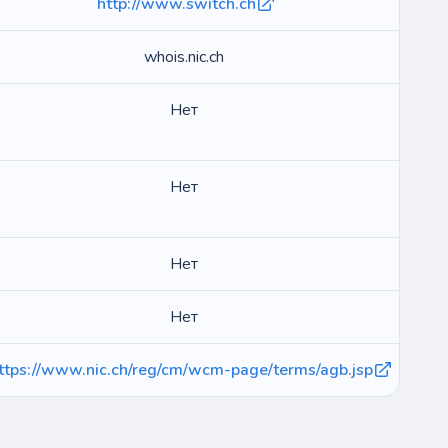
http://www.switch.ch
whois.nic.ch
Нет
Нет
Нет
Нет
ttps://www.nic.ch/reg/cm/wcm-page/terms/agb.jsp