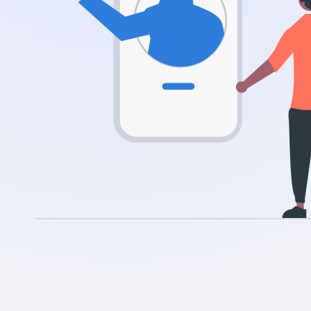
.nl
.rocks
.ua
.ch
.ink
.email
.bz
.uk
.design