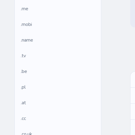
.me
.mobi
.name
.tv
.be
.pl
.at
.cc
.co.uk