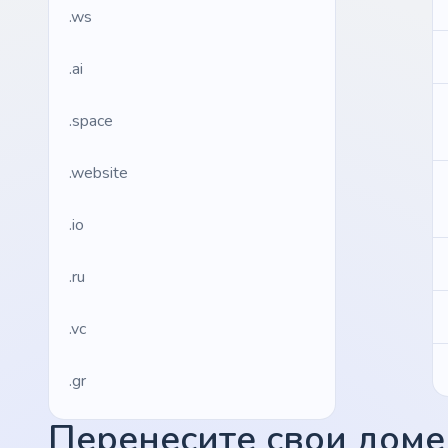
.ws
.ai
.space
.website
.io
.ru
.vc
.gr
Перенесите свои домен
.network