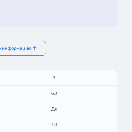
ю информацию
3
63
Да
13