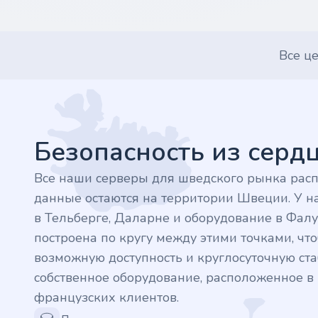
.finance
Все ц
.tennis
Footer
.in
.shop
Безопасность из сер
.tips
Все наши серверы для шведского рынка рас
данные остаются на территории Швеции. У на
.cn
в Тельберге, Даларне и оборудование в Фалу
построена по кругу между этими точками, ч
.re
возможную доступность и круглосуточную стаб
.games
собственное оборудование, расположенное 
французских клиентов.
.it