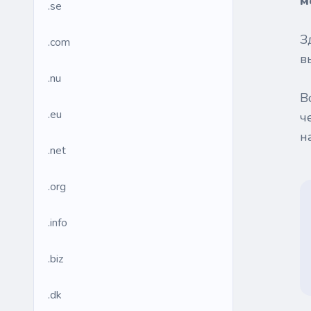
м
.se
З
.com
в
.nu
В
.eu
ч
н
.net
.org
.info
.biz
.dk