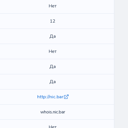
Нет
12
Да
Нет
Да
Да
http://nic.bar
whois.nic.bar
Нет