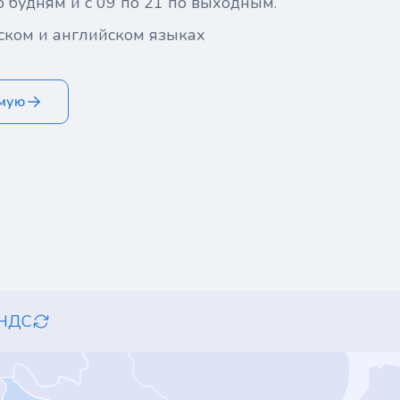
о будням и с 09 по 21 по выходным.
ском и английском языках
ямую
 НДС