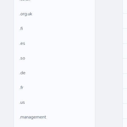
.org.uk
.fi
.es
.so
.de
.fr
.us
.management