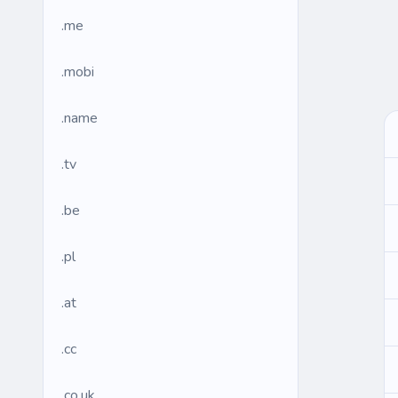
.me
.mobi
.name
.tv
.be
.pl
.at
.cc
.co.uk