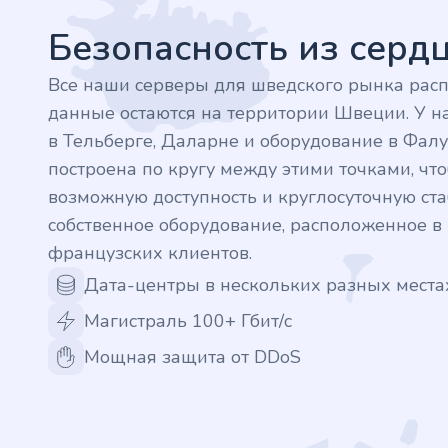
.finance
Безопасность из сер
.tennis
Все наши серверы для шведского рынка рас
данные остаются на территории Швеции. У на
.in
в Тельберге, Даларне и оборудование в Фалу
построена по кругу между этими точками, ч
.shop
возможную доступность и круглосуточную стаб
собственное оборудование, расположенное 
.tips
французских клиентов.
Дата-центры в нескольких разных места
.cn
Магистраль 100+ Гбит/с
.re
Мощная защита от DDoS
.games
.it