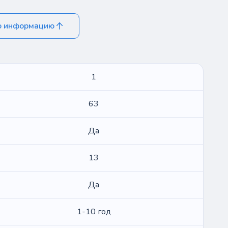
ю информацию
1
63
Да
13
Да
1-10 год