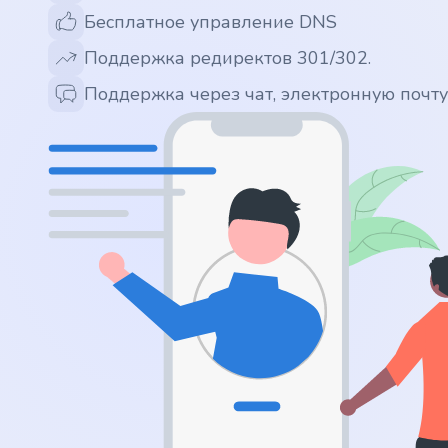
Бесплатное управление DNS
.app
Поддержка редиректов 301/302.
.zone
Поддержка через чат, электронную почт
.co
.no
.site
.art
.online
.cloud