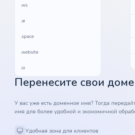
.ws
.ai
.space
.website
.io
Перенесите свои домен
.ru
.vc
У вас уже есть доменное имя? Тогда передай
имя для более удобной и экономичной обраб
.gr
.network
Удобная зона для клиентов