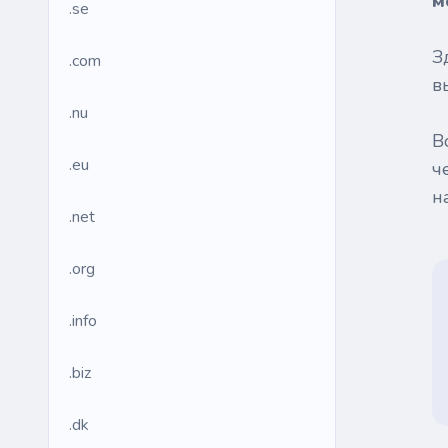
м
.se
З
.com
в
.nu
В
.eu
ч
н
.net
.org
.info
.biz
.dk