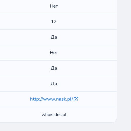
Нет
12
Да
Нет
Да
Да
http://www.nask.pl/
whois.dns.pl