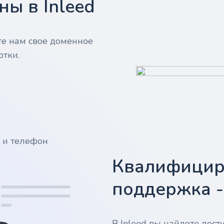
ы в Inleed
те нам свое доменное
отки.
у и телефон
Квалифицир
поддержка 
В Inleed вы найдете дос