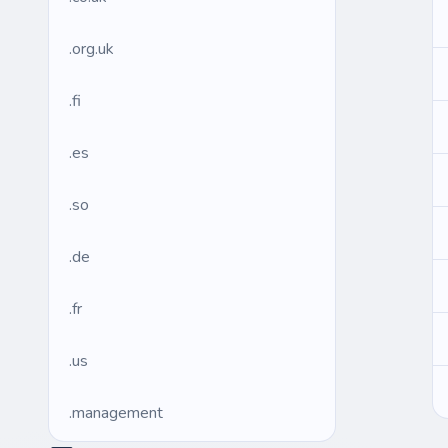
.org.uk
.fi
.es
.so
.de
.fr
.us
.management