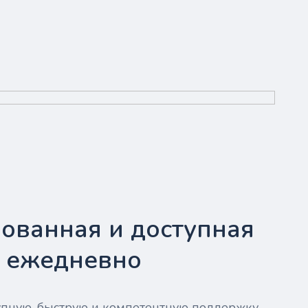
ованная и доступная
- ежедневно
тупную, быструю и компетентную поддержку —