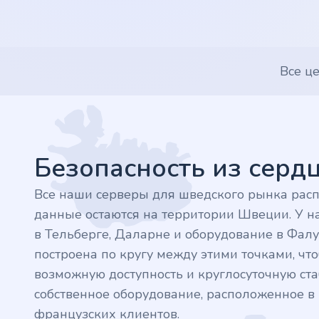
.nl
.rocks
Все ц
.ua
Footer
.ch
.ink
Безопасность из сер
.email
Все наши серверы для шведского рынка рас
данные остаются на территории Швеции. У на
.bz
в Тельберге, Даларне и оборудование в Фалу
построена по кругу между этими точками, ч
.uk
возможную доступность и круглосуточную стаб
собственное оборудование, расположенное 
.design
французских клиентов.