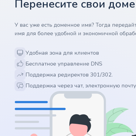
Перенесите свои домен
.ws
.ai
У вас уже есть доменное имя? Тогда передай
имя для более удобной и экономичной обраб
.space
.website
Удобная зона для клиентов
Бесплатное управление DNS
.io
Поддержка редиректов 301/302.
.ru
Поддержка через чат, электронную почт
.vc
.gr
.network