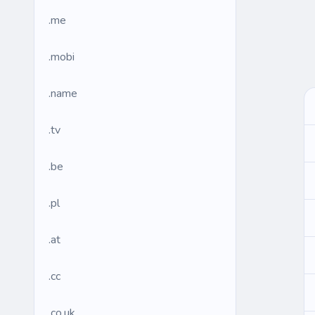
.me
.mobi
.name
.tv
.be
.pl
.at
.cc
.co.uk