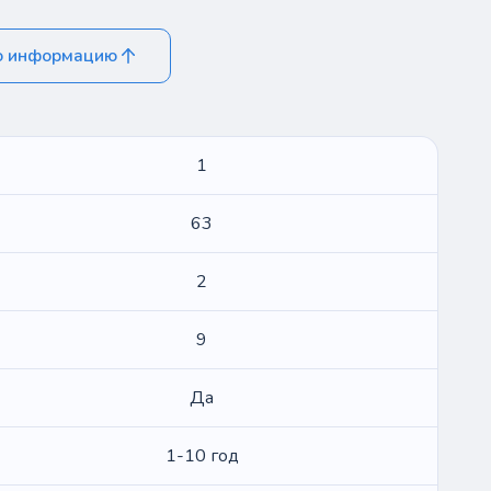
ю информацию
1
63
2
9
Да
1-10 год