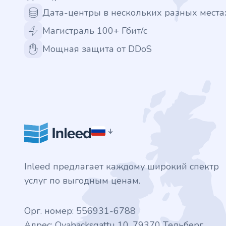
Дата-центры в нескольких разных места
.finance
Магистраль 100+ Гбит/с
.tennis
Мощная защита от DDoS
.in
.shop
.tips
.cn
Inleed предлагает каждому широкий спектр
.re
услуг по выгодным ценам.
.games
Орг. номер: 556931-6788
.it
Адрес: Ovabacksgattu 10, 79370 Тельберг.