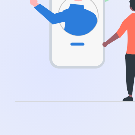
.app
.zone
.co
.no
.site
.art
.online
.cloud