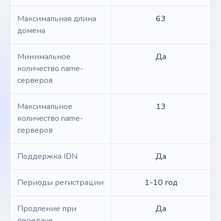
Максимальная длина
63
домена
Минимальное
Да
количество name-
серверов
Максимальное
13
количество name-
серверов
Поддержка IDN
Да
Периоды регистрации
1-10 год
Продление при
Да
передаче