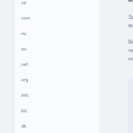
м
.se
З
.com
в
.nu
В
.eu
ч
н
.net
.org
.info
.biz
.dk