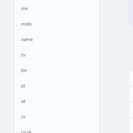
.me
.mobi
.name
.tv
.be
.pl
.at
.cc
.co.uk