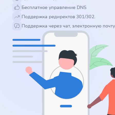
Бесплатное управление DNS
.app
Поддержка редиректов 301/302.
.zone
Поддержка через чат, электронную почт
.co
.no
.site
.art
.online
.cloud