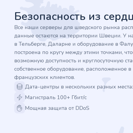
.finance
Безопасность из сер
.tennis
Все наши серверы для шведского рынка рас
данные остаются на территории Швеции. У на
.in
в Тельберге, Даларне и оборудование в Фалу
построена по кругу между этими точками, ч
.shop
возможную доступность и круглосуточную стаб
собственное оборудование, расположенное 
.tips
французских клиентов.
.cn
Дата-центры в нескольких разных места
Магистраль 100+ Гбит/с
.re
Мощная защита от DDoS
.games
.it