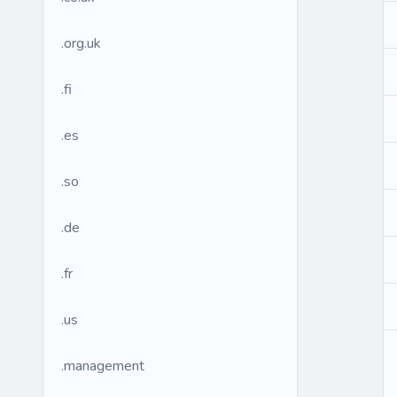
.org.uk
.fi
.es
.so
.de
.fr
.us
.management