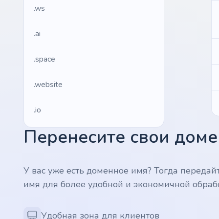
.ws
.ai
.space
.website
.io
Перенесите свои домен
.ru
.vc
У вас уже есть доменное имя? Тогда передай
имя для более удобной и экономичной обраб
.gr
.network
Удобная зона для клиентов