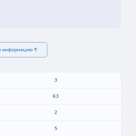
ю информацию
3
63
2
5