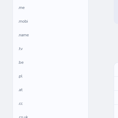
.me
.mobi
.name
.tv
.be
.pl
.at
.cc
.co.uk