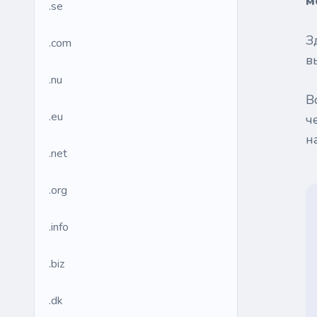
м
.se
З
.com
в
.nu
В
.eu
ч
н
.net
.org
.info
.biz
.dk