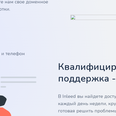
те нам свое доменное
отки.
у и телефон
Квалифицир
поддержка 
В Inleed вы найдете дос
каждый день недели, кру
готовая решить проблем