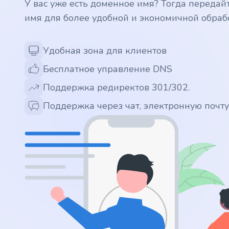
У вас уже есть доменное имя? Тогда передай
имя для более удобной и экономичной обраб
.app
.zone
Удобная зона для клиентов
Бесплатное управление DNS
.co
Поддержка редиректов 301/302.
.no
Поддержка через чат, электронную почт
.site
.art
.online
.cloud