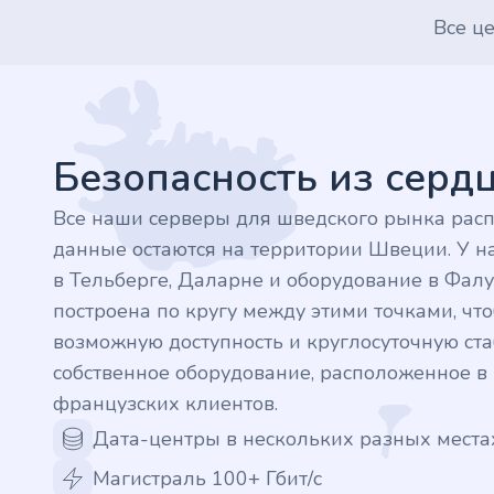
Все ц
.finance
Footer
.tennis
.in
Безопасность из сер
.shop
Все наши серверы для шведского рынка рас
данные остаются на территории Швеции. У на
.tips
в Тельберге, Даларне и оборудование в Фалу
построена по кругу между этими точками, ч
.cn
возможную доступность и круглосуточную стаб
собственное оборудование, расположенное 
.re
французских клиентов.
.games
Дата-центры в нескольких разных места
Магистраль 100+ Гбит/с
.it