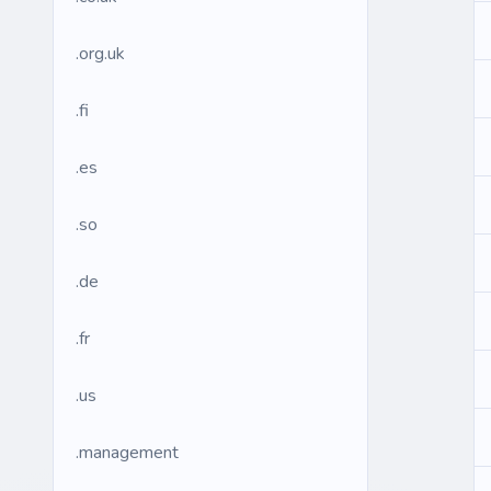
.org.uk
.fi
.es
.so
.de
.fr
.us
.management