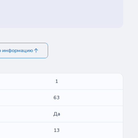
ю информацию
1
63
Да
13