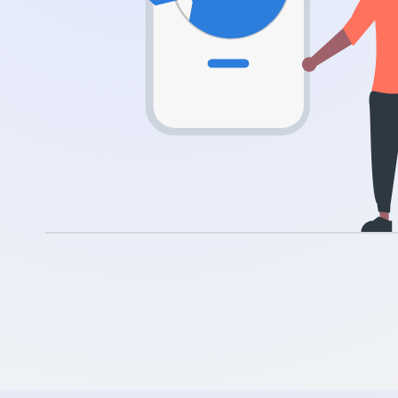
.nl
.rocks
.ua
.ch
.ink
.email
.bz
.uk
.design