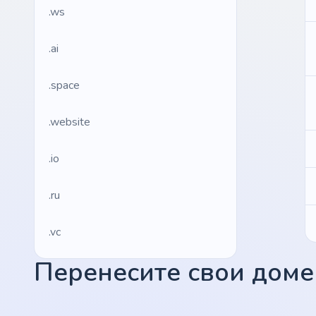
.ws
.ai
.space
.website
.io
.ru
.vc
Перенесите свои домен
.gr
.network