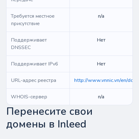
Требуется местное
n/a
присутствие
Поддерживает
Нет
DNSSEC
Поддерживает IPv6
Нет
URL-адрес реестра
http://www.vnnic.vn/en/dom
WHOIS-сервер
n/a
Перенесите свои
домены в Inleed