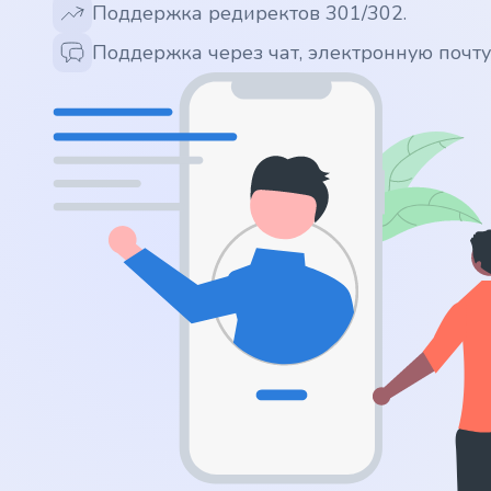
Поддержка редиректов 301/302.
.app
Поддержка через чат, электронную почт
.zone
.co
.no
.site
.art
.online
.cloud