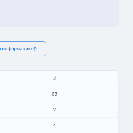
ю информацию
2
63
2
4