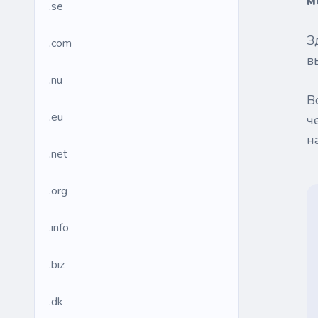
м
.se
З
.com
в
.nu
В
.eu
ч
н
.net
.org
.info
.biz
.dk