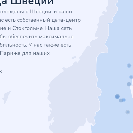
дца Швеции
положены в Швеции, и ваши
с есть собственный дата-центр
не и Стокгольме. Наша сеть
тобы обеспечить максимально
ильность. У нас также есть
в Париже для наших
х