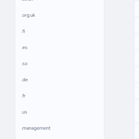
.org.uk
.fi
.es
.so
.de
.fr
.us
.management