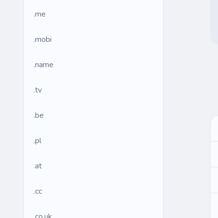
.me
.mobi
.name
.tv
.be
.pl
.at
.cc
.co.uk