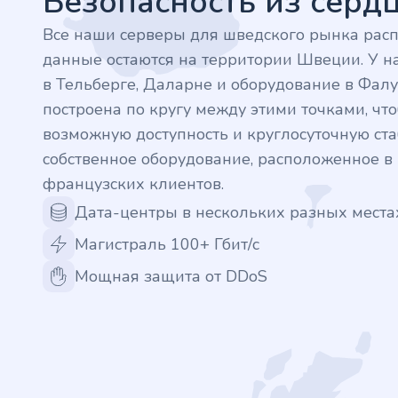
Безопасность из сер
.finance
Все наши серверы для шведского рынка рас
данные остаются на территории Швеции. У на
.tennis
в Тельберге, Даларне и оборудование в Фалу
построена по кругу между этими точками, ч
.in
возможную доступность и круглосуточную стаб
собственное оборудование, расположенное 
.shop
французских клиентов.
.tips
Дата-центры в нескольких разных места
Магистраль 100+ Гбит/с
.cn
Мощная защита от DDoS
.re
.games
.it