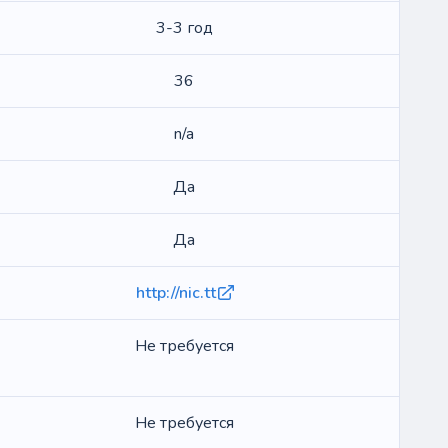
3-3 год
36
n/a
Да
Да
http://nic.tt
Не требуется
Не требуется