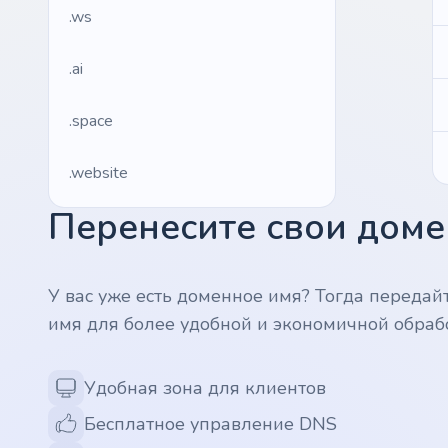
.ws
.ai
.space
.website
Перенесите свои домен
.io
.ru
У вас уже есть доменное имя? Тогда передай
имя для более удобной и экономичной обраб
.vc
.gr
Удобная зона для клиентов
Бесплатное управление DNS
.network