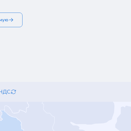
ямую
 НДС